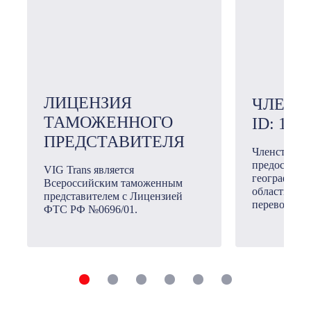
ЛИЦЕНЗИЯ
ЧЛЕН 
ТАМОЖЕННОГО
ID: 101
ПРЕДСТАВИТЕЛЯ
Членство в
предоставл
VIG Trans является
географичес
Всероссийским таможенным
области ме
представителем с Лицензией
перевозок.
ФТС РФ №0696/01.