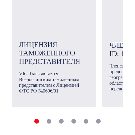
ЛИЦЕНЗИЯ
ЧЛЕН 
ТАМОЖЕННОГО
ID: 101
ПРЕДСТАВИТЕЛЯ
Членство в
предоставл
VIG Trans является
географичес
Всероссийским таможенным
области ме
представителем с Лицензией
перевозок.
ФТС РФ №0696/01.