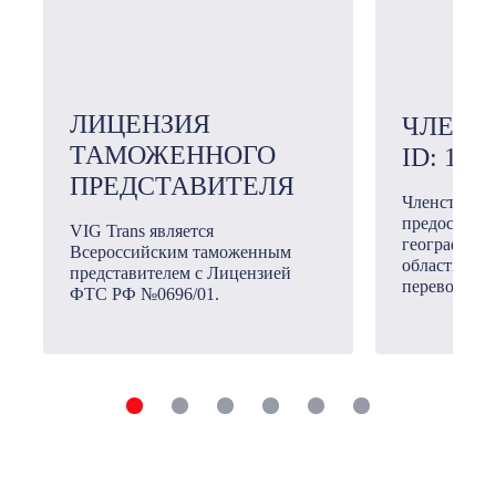
ЛИЦЕНЗИЯ
ЧЛЕН 
ТАМОЖЕННОГО
ID: 101
ПРЕДСТАВИТЕЛЯ
Членство в
предоставл
VIG Trans является
географичес
Всероссийским таможенным
области ме
представителем с Лицензией
перевозок.
ФТС РФ №0696/01.