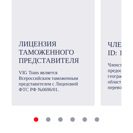
ЛИЦЕНЗИЯ
ЧЛЕН 
ТАМОЖЕННОГО
ID: 101
ПРЕДСТАВИТЕЛЯ
Членство в
предоставл
VIG Trans является
географичес
Всероссийским таможенным
области ме
представителем с Лицензией
перевозок.
ФТС РФ №0696/01.