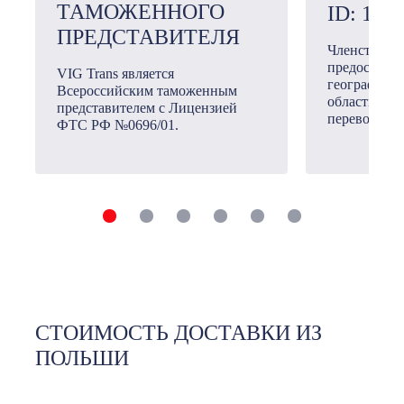
ТАМОЖЕННОГО
ID: 101
ПРЕДСТАВИТЕЛЯ
Членство в
предоставл
VIG Trans является
географичес
Всероссийским таможенным
области ме
представителем с Лицензией
перевозок.
ФТС РФ №0696/01.
СТОИМОСТЬ ДОСТАВКИ ИЗ
ПОЛЬШИ