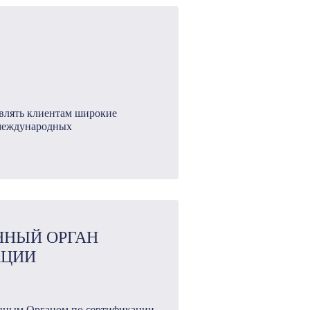
влять клиентам широкие
 международных
ННЫЙ ОРГАН
АЦИИ
нным Органом по сертификации,