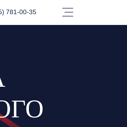
5) 781-00-35
А
ОГО