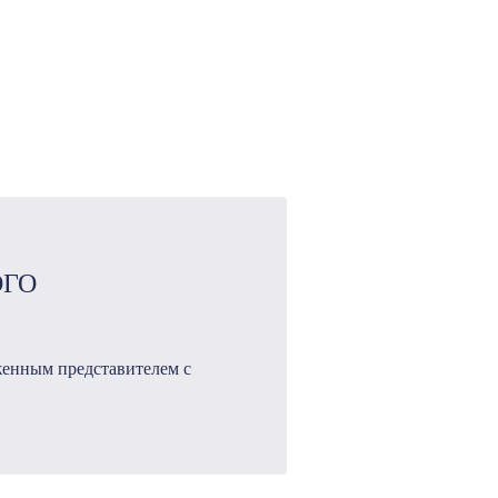
ОГО
женным представителем с