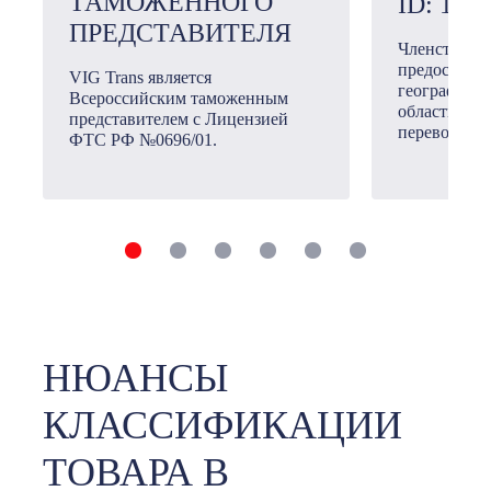
ТАМОЖЕННОГО
ID: 101
ПРЕДСТАВИТЕЛЯ
Членство в
предоставл
VIG Trans является
географичес
Всероссийским таможенным
области ме
представителем с Лицензией
перевозок.
ФТС РФ №0696/01.
НЮАНСЫ
КЛАССИФИКАЦИИ
ТОВАРА В