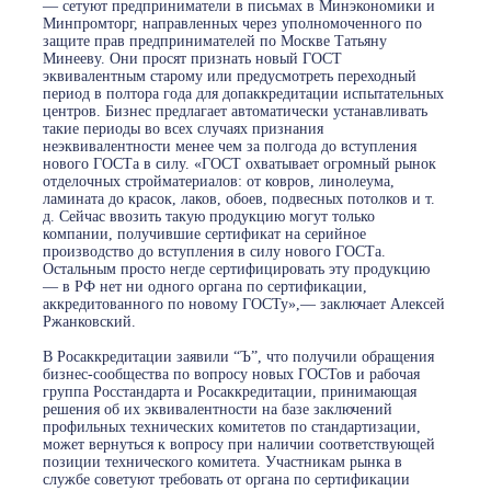
— сетуют предприниматели в письмах в Минэкономики и
Минпромторг, направленных через уполномоченного по
защите прав предпринимателей по Москве Татьяну
Минееву. Они просят признать новый ГОСТ
эквивалентным старому или предусмотреть переходный
период в полтора года для допаккредитации испытательных
центров. Бизнес предлагает автоматически устанавливать
такие периоды во всех случаях признания
неэквивалентности менее чем за полгода до вступления
нового ГОСТа в силу. «ГОСТ охватывает огромный рынок
отделочных стройматериалов: от ковров, линолеума,
ламината до красок, лаков, обоев, подвесных потолков и т.
д. Сейчас ввозить такую продукцию могут только
компании, получившие сертификат на серийное
производство до вступления в силу нового ГОСТа.
Остальным просто негде сертифицировать эту продукцию
— в РФ нет ни одного органа по сертификации,
аккредитованного по новому ГОСТу»,— заключает Алексей
Ржанковский.
В Росаккредитации заявили “Ъ”, что получили обращения
бизнес-сообщества по вопросу новых ГОСТов и рабочая
группа Росстандарта и Росаккредитации, принимающая
решения об их эквивалентности на базе заключений
профильных технических комитетов по стандартизации,
может вернуться к вопросу при наличии соответствующей
позиции технического комитета. Участникам рынка в
службе советуют требовать от органа по сертификации