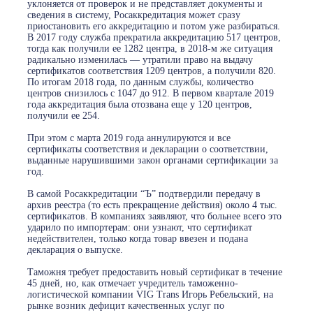
уклоняется от проверок и не представляет документы и
сведения в систему, Росаккредитация может сразу
приостановить его аккредитацию и потом уже разбираться.
В 2017 году служба прекратила аккредитацию 517 центров,
тогда как получили ее 1282 центра, в 2018-м же ситуация
радикально изменилась — утратили право на выдачу
сертификатов соответствия 1209 центров, а получили 820.
По итогам 2018 года, по данным службы, количество
центров снизилось с 1047 до 912. В первом квартале 2019
года аккредитация была отозвана еще у 120 центров,
получили ее 254.
При этом с марта 2019 года аннулируются и все
сертификаты соответствия и декларации о соответствии,
выданные нарушившими закон органами сертификации за
год.
В самой Росаккредитации “Ъ” подтвердили передачу в
архив реестра (то есть прекращение действия) около 4 тыс.
сертификатов. В компаниях заявляют, что больнее всего это
ударило по импортерам: они узнают, что сертификат
недействителен, только когда товар ввезен и подана
декларация о выпуске.
Таможня требует предоставить новый сертификат в течение
45 дней, но, как отмечает учредитель таможенно-
логиcтической компании VIG Trans Игорь Ребельский, на
рынке возник дефицит качественных услуг по