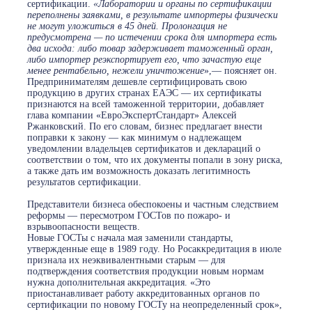
сертификации.
«Лаборатории и органы по сертификации
переполнены заявками, в результате импортеры физически
не могут уложиться в 45 дней. Пролонгация не
предусмотрена — по истечении срока для импортера есть
два исхода: либо товар задерживает таможенный орган,
либо импортер реэкспортирует его, что зачастую еще
менее рентабельно, нежели уничтожение
»,— поясняет он.
Предпринимателям дешевле сертифицировать свою
продукцию в других странах ЕАЭС — их сертификаты
признаются на всей таможенной территории, добавляет
глава компании «ЕвроЭкспертСтандарт» Алексей
Ржанковский. По его словам, бизнес предлагает внести
поправки к закону — как минимум о надлежащем
уведомлении владельцев сертификатов и деклараций о
соответствии о том, что их документы попали в зону риска,
а также дать им возможность доказать легитимность
результатов сертификации.
Представители бизнеса обеспокоены и частным следствием
реформы — пересмотром ГОСТов по пожаро- и
взрывоопасности веществ.
Новые ГОСТы с начала мая заменили стандарты,
утвержденные еще в 1989 году. Но Росаккредитация в июле
признала их неэквивалентными старым — для
подтверждения соответствия продукции новым нормам
нужна дополнительная аккредитация. «Это
приостанавливает работу аккредитованных органов по
сертификации по новому ГОСТу на неопределенный срок»,