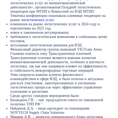
логистических услуг во внешнеэкономической
деятельности», организованная Гильдией логистических
операторов при МТПП и Комиссией по ВЭД МТПП.
Тематика конференции охватывала ключевые тенденции на
рынке
логистических услуг
:
изменения на рынке логистических услуг в 2024 году и
перспективы на 2025 год;
новое в таможенном регулировании;
требования к логистическим компаниям в глобальных цепях
поставок;
актуальные логистические решения для ВЭД.
Финансовый директор группы компаний VIGTrans Анна
Глазкова осветила тему Трансграничных платежей.
Трансграничные платежи являются важным аспектом
внешнеэкономической деятельности, особенно в контексте
логистики, так как они напрямую влияют на эффективность
и стабильность международных торговых операций.
Тема затронула важные аспекты финансового
взаимодействия в сфере ВЭД, и была полезна и актуальна
для всех участников, заинтересованных в улучшении
логистических процессов через эффективное управление
платежами и расчетами.
Среди других спикеров мероприятия были:
Баландина Г.В. – зам. председателя совета по таможенной
политике ТПП РФ "
Найденов Д.А. – вице-президент по инновациям
NOYTECH Supply Chain Solutions
Машков А.В. – директор операционного блока логистики